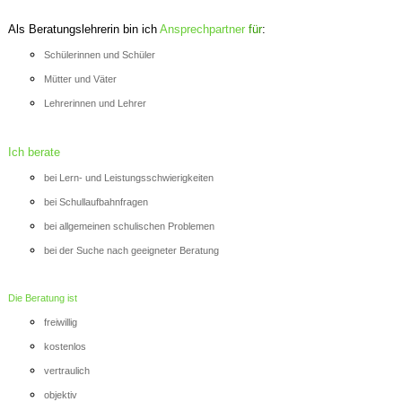
Als Beratungslehrerin bin ich
Ansprechpartner
für
:
Schülerinnen und Schüler
Mütter und Väter
Lehrerinnen und Lehrer
Ich berate
bei Lern- und Leistungsschwierigkeiten
bei Schullaufbahnfragen
bei allgemeinen schulischen Problemen
bei der Suche nach geeigneter Beratung
Die Beratung ist
freiwillig
kostenlos
vertraulich
objektiv